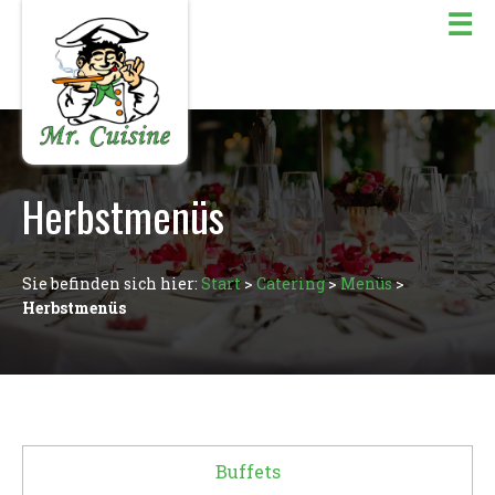
☰
Herbstmenüs
Sie befinden sich hier:
Start
>
Catering
>
Menüs
>
Herbstmenüs
Buffets